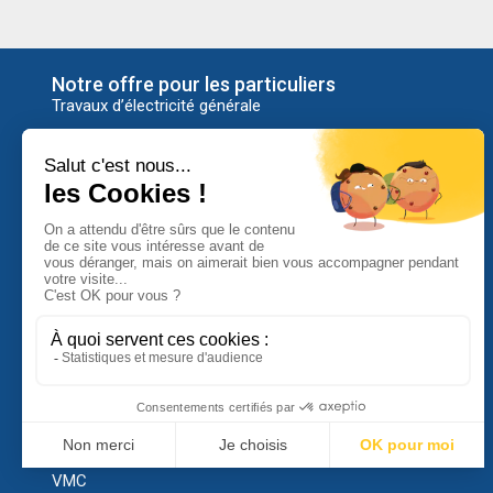
Notre offre pour les particuliers
Travaux d’électricité générale
Alarme
Bornes de recharge
Caméra de surveillance
Chauffage électrique
Contrôle d’accès
Dépannage électrique
Domotique
Economies d’énergie
Motorisation et automatisation
Panneaux solaires Beem®
VMC