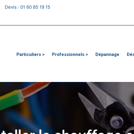
Devis :
01 60 85 19 15
Particuliers >
Professionnels >
Dépannage
Dé