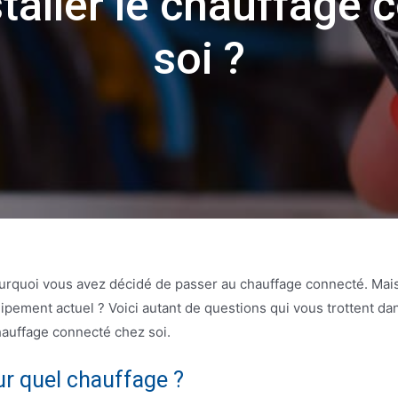
aller le chauffage 
soi ?
urquoi vous avez décidé de passer au chauffage connecté. Mais,
uipement actuel ? Voici autant de questions qui vous trottent dan
chauffage connecté chez soi.
ur quel chauffage ?