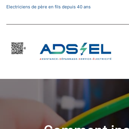
Skip
Electriciens de père en fils depuis 40 ans
to
content