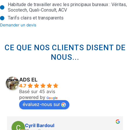
Habitude de travailler avec les principaux bureaux : Véritas,
Socotech, Quali-Consult, ACV
Tarifs clairs et transparents
Demander un devis
CE QUE NOS CLIENTS DISENT DE
NOUS...
ADS EL
4.7
Basé sur 45 avis
powered by
G
o
o
g
l
e
évaluez-nous sur
Cyril Krausse (LuTTi-_-9)