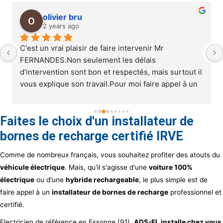
olivier bru
2 years ago
C'est un vrai plaisir de faire intervenir Mr 
FERNANDES.Non seulement les délais 
d'intervention sont bon et respectés, mais surtout il 
vous explique son travail.Pour moi faire appel à un 
artisan c'est faire appel à un savoir faire et quand 
en plus on nous explique le pourquoi du comment 
Faites le choix d'un installateur de
c'est parfait, comme ce fut le cas de l'intervention 
chez moi.Sécurisation et amélioration de la terre, 
bornes de recharge certifié IRVE
pose d'éclairage digne de ce nom dans cuisine et 
Comme de nombreux français, vous souhaitez profiter des atouts du
salle de bain (c'est le jour et la nuit c'est le cas de le 
dire), bref je ne peux que le recommander.
véhicule électrique
. Mais, qu'il s'agisse d'une
voiture 100%
électrique
ou d'une
hybride rechargeable
, le plus simple est de
faire appel à un
i
nstallateur de bornes de recharge
professionnel et
certifié.
Electricien de référence en Essonne (91),
ADS-EL installe chez vous