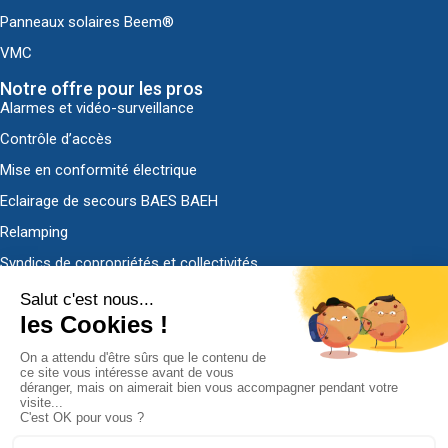
Panneaux solaires Beem®
VMC
Notre offre pour les pros
Alarmes et vidéo-surveillance
Contrôle d’accès
Mise en conformité électrique
Eclairage de secours BAES BAEH
Relamping
Syndics de copropriétés et collectivités
Découvrir ADS-EL
Qui sommes-nous ?
Nous contacter
Demander un devis
Politique de confidentialité
Mentions légales