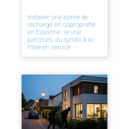
Installer une borne de
recharge en copropriété
en Essonne : le vrai
parcours, du syndic à la
mise en service