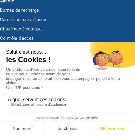
Alarme
Bornes de recharge
Caméra de surveillance
Chauffage électrique
Contrôle d’accès
Dépannage électrique
Domotique
Economies d’énergie
Motorisation et automatisation
Panneaux solaires Beem®
VMC
Notre offre pour les pros
Alarmes et vidéo-surveillance
Contrôle d’accès
Mise en conformité électrique