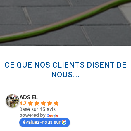
CE QUE NOS CLIENTS DISENT DE
NOUS...
ADS EL
4.7
Basé sur 45 avis
powered by
G
o
o
g
l
e
évaluez-nous sur