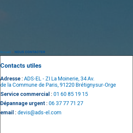
Accueil
»
NOUS CONTACTER
Contacts utiles
Adresse
:
ADS-EL - ZI La Moinerie, 34 Av.
de la Commune de Paris, 91220 Brétignysur-Orge
Service commercial
:
01 60 85 19 15
Dépannage urgent
:
06 37 77 71 27
email
:
devis@ads-el.com