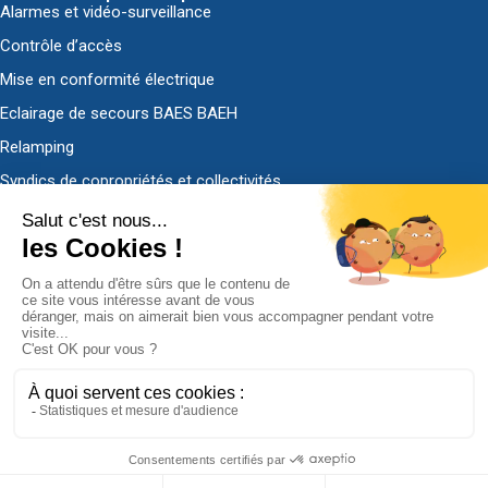
Alarmes et vidéo-surveillance
Contrôle d’accès
Mise en conformité électrique
Eclairage de secours BAES BAEH
Relamping
Syndics de copropriétés et collectivités
Découvrir ADS-EL
Qui sommes-nous ?
Nous contacter
Demander un devis
Politique de confidentialité
Mentions légales
ADS-EL, tous droits réservés. 2022