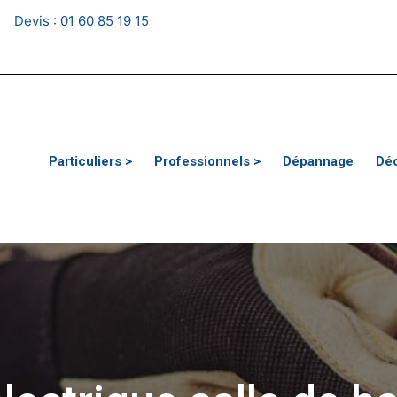
Devis :
01 60 85 19 15
Particuliers >
Professionnels >
Dépannage
Dé