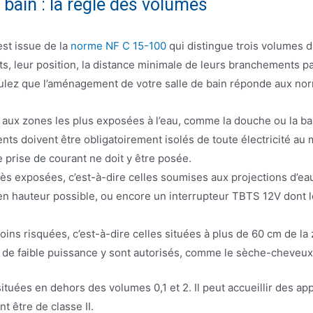
e bain : la règle des volumes
st issue de la
norme NF C 15-100
qui distingue trois volumes d
its, leur position, la distance minimale de leurs branchements pa
oulez que l’aménagement de votre salle de bain réponde aux nor
 aux zones les plus exposées à l’eau, comme la douche ou la baign
ts doivent être obligatoirement isolés de toute électricité a
e prise de courant ne doit y être posée.
ès exposées, c’est-à-dire celles soumises aux projections d’eau
 en hauteur possible, ou encore un interrupteur TBTS 12V dont 
oins risquées, c’est-à-dire celles situées à plus de 60 cm de l
ls de faible puissance y sont autorisés, comme le sèche-cheveux
situées en dehors des volumes 0,1 et 2. Il peut accueillir des 
t être de classe II.