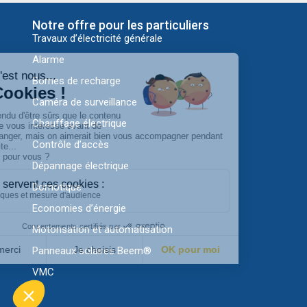
Notre offre pour les particuliers
Travaux d’électricité générale
Alarme
Bornes de recharge
Caméra de surveillance
Chauffage électrique
Contrôle d’accès
Dépannage électrique
Domotique
Economies d’énergie
Motorisation et automatisation
Panneaux solaires Beem®
VMC