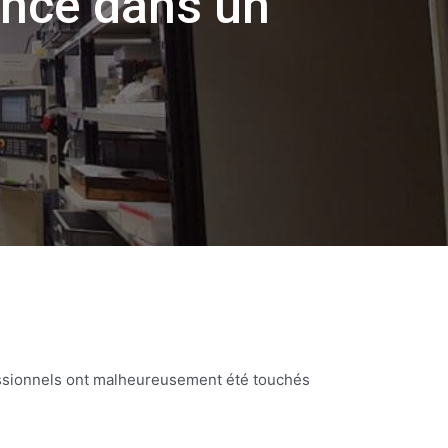
lance dans un
ssionnels ont malheureusement été touchés