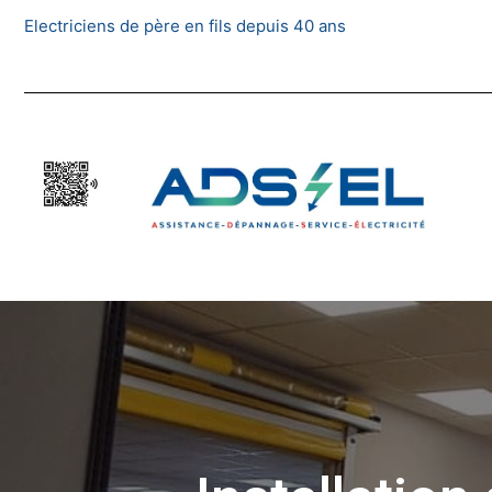
Skip
Electriciens de père en fils depuis 40 ans
to
content