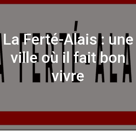
La Ferté-Alais : une
ville où il fait bon
vivre