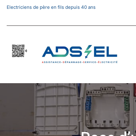
Skip
Electriciens de père en fils depuis 40 ans
to
content